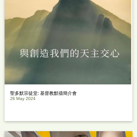
聖多默宗徒堂: 基督教默禱簡介會
26 May 2024