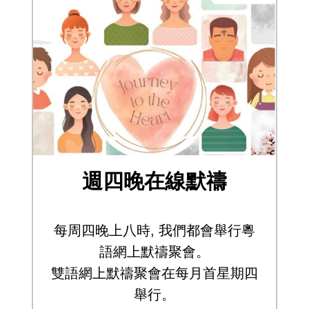
週四晚在線默禱
每周四晚上八時, 我們都會舉行粵
語網
上默禱聚會。
雙語網上默禱聚會在每月首星期四
舉行。