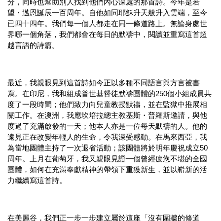
分，同時也幫助別人找到他們內心深處的那首詩。今年是若
望・邁恩誕辰一百周年。自他如同耶穌升天般升入雲端，至今
已四十四年。我們每一個人都走在同一條道路上。無論身處世
界哪一個角落，我們都會在每日的默禱中，閱讀並重寫這首超
越言語的詩篇。
最近，我親眼見到這首詩如今正以多種不同語言與方言被書
寫。在印尼，我和組成普世基督徒默禱團體的250個小組成員共
度了一段時間；他們致力向兒童教授默禱，並在監獄中推展相
關工作。在澳洲，我應坎培拉總主教基斯・普羅斯邀請，與他
度過了充滿啟發的一天；他本人亦是一位每天默禱的人。他的
遠見正在改變年輕人的生命，令我深受感動。在馬來西亞，我
為當地團體主持了一次退省活動；該團體將於明年慶祝成立50
周年。上月在葡萄牙，我又親眼見證一個曾經疲憊不堪的全國
團體，如何在充滿奉獻精神的帶領下重獲新生，並以嶄新的活
力繼續寫這首詩。
在美麗谷，我們正一步一步建立屬於這座「沒有圍牆的修道