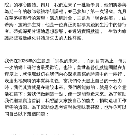
院」的核心團體。四月，我們迎來了一批新學員，他們將參與
為期一年的教師領袖培訓課程，並已參加了第一次退省。九月
在華盛頓舉行的若望・邁恩研討會，主題為「彌合裂痕」，由
蒂姆・施賴弗主持；他是一位真正將默禱實踐於生活中的修行
者。蒂姆深受甘迺迪思想影響，並透過實踐默禱，一生致力維
護那些被邊緣化群體所失去的人性尊嚴。
我們在2026年的主題是「宗教的未來」，而到目前為止，每月
一次的網上研討會最受歡迎。也許，普世基督徒默禱團體在某
程度上，就像耶穌仍在我們內心深處書寫的詩篇中的一兩行，
表達出祂獨特的本質與意義。當我們今天盡上自己的一分力
時，我們其實就是在建設未來。我們所能做的，就是全心全意
活在當下；若我們做到這一點，便一定能塑造未來。為了幫助
我們繼續寫這首詩，我懇請大家按自己的能力，捐助這項工作
所需的資源。為了幫助你思考這對你意味著甚麼，也許你可以
問自己以下幾個問題：