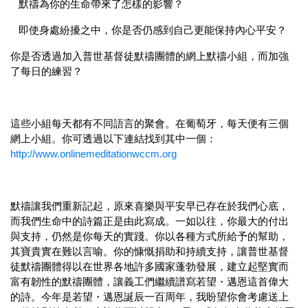
默禱為你的生命帶來了怎樣的影響？
即使身處紛擾之中，你是否仍感到自己更能保持內心平安？
你是否透過加入普世基督徒默禱團體的網上默禱小組，而加強
了每日的練習？
這些小組每天都有不同語言的聚會。在葡萄牙，每天便有三個
網上小組。你可透過以下連結找到其中一個：
http://www.onlinemeditationwccm.org
默禱讓我們重新記起，原來喜樂與平安早已存在於我們心底，
而我們生命中的詩篇正是由此寫成。一如以往，你最大的付出
與支持，仍然是你每天的實踐。你以各種方式所給予的幫助，
其寶貴實在難以言喻。你的慷慨捐助和持續支持，讓普世基督
徒默禱團體得以在世界各地許多國家蓬勃發展，建立起堅實而
富有韌性的默禱團體，讓義工們繼續譜寫
若望・邁恩這首偉大
的詩。今年是若望・邁恩誕辰一百周年，我盼望你會考慮送上