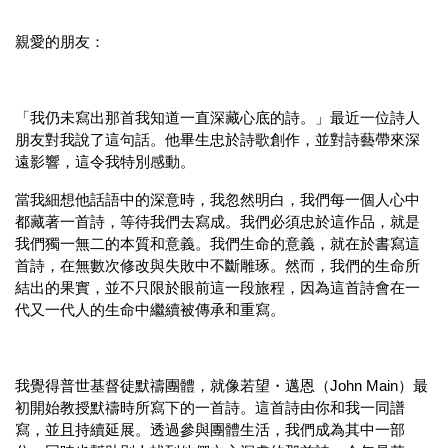
親愛的朋友：
「我仍未寫出那首我知道一直深藏心底的詩。」最近一位詩人
朋友對我說了這句話。他畢生忠於詩歌創作，並對詩藝帶來深
遠影響，這令我特別感動。
當我細想他話語中的深意時，我忽然明白，我們每一個人心中
都藏著一首詩，等待我們去寫成。我們必須忠於這作品，就是
我們獨一無二的本質和意義。我們生命的意義，就在於書寫這
首詩，在無數次修改與失敗中不斷雕琢。然而，我們的生命所
結出的果實，並不只限於眼前這一段旅程，因為這首詩會在一
代又一代人的生命中繼續被傳承和重寫。
我覺得普世基督徒默禱團體，就像若望・邁恩（John Main）最
初開始教授默禱時所寫下的一首詩。這首詩由你和我一同譜
寫，並且持續延展。透過參與團體生活，我們成為其中一部