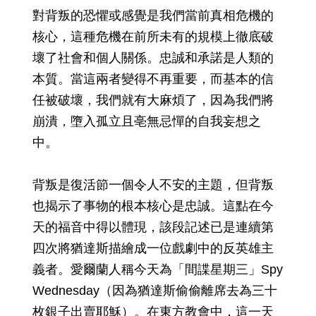
對背叛的恐懼或感覺是我們當前真相危機的
核心，這種危機在前所未有的規模上徹底破
壞了社會和個人關係。忠誠和承諾是人類的
本質。當這兩者變得不再重要，而基本的信
任被破壞，我們就有大麻煩了，因為我們將
崩潰，墮入孤立且亳無忌憚的自我妄想之
中。
背叛是復活節一個令人不安的主題，但背叛
也揭示了事物的根本核心是忠誠。這點在今
天的福音中得以體現，該段記述已是連續第
四次將猶達斯描繪成一位戲劇中的反英雄主
義者。愛爾蘭人稱今天為「間諜星期三」Spy
Wednesday（因為猶達斯偷偷離席去為三十
枚銀子出賣耶穌）。在東方教會中，這一天