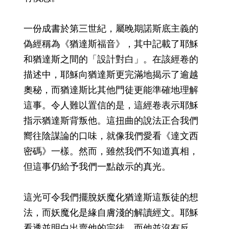
一份成書於第三世紀，屬晚期諾斯底主義的
偽經稱為《猶達斯福音》，其中記載了耶穌
和猶達斯之間的「設計對白」。在該經卷的
描述中，耶穌向猶達斯更完滿地揭示了逾越
奧秘，而猶達斯比其他門徒更能準確地理解
這事。令人難以置信的是，這經卷表示耶穌
指示猶達斯背叛他。這扭曲的說法正合我們
嚮往陰謀論的口味，就像我們愛看《達文西
密碼》一樣。然而，雖然我們不知道真相，
但這事仍給予我們一點啟示的真光。
這光可令我們擺脫妖魔化猶達斯這叛徒的想
法，而妖魔化是緣自膚淺的解讀經文。耶穌
看透並明白出賣他的宗徒，而他並沒有反