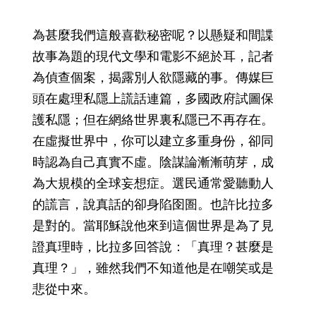
為甚麼我們這般喜歡秘密呢？以懸疑和間諜
故事為題的現代文學和電影不絕於耳，記者
為偵查個案，揭露別人欲隱藏的事。傳媒巨
頭在處理私隱上謊話連篇，多國政府試圖保
護私隱；但在網絡世界裏私隱已不再存在。
在虛擬世界中，你可以建立多重身份，卻同
時認為自己真實不虛。陰謀論漸漸萌芽，成
為大規模的全球妄想症。選民通常愛聽動人
的謊言，說真話的卻身陷囹圄。也許比拉多
是對的。當耶穌說他來到這個世界是為了見
證真理時，比拉多回答說：「真理？甚麼是
真理？」，雖然我們不知道他是在嘲笑或是
悲從中來。