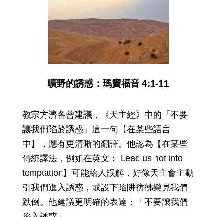
曠野的誘惑：瑪竇福音 4:1-11
教宗方濟各曾建議，《天主經》中的「不要
讓我們陷於誘惑」這一句【在某些語言
中】，應有更清晰的翻譯。他認為【在某些
傳統譯法，例如在英文： Lead us not into
temptation】可能給人誤解，好像天主會主動
引我們進入誘惑，或設下陷阱彷彿樂見我們
跌倒。他建議更明確的表達：「不要讓我們
陷入誘惑」。