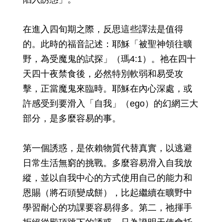
在進入四旬期之際，反思這些譯法是值得
的。此時的福音記述：耶穌「被聖神領往曠
野，為受魔鬼的試探」（瑪4:1）。祂在四十
天四十夜禁食後，必然特別軟弱和易受攻
擊，正當魔鬼來臨時。耶穌在內心深處，或
許感受到要滑入「自我」（ego）的幻網三大
部分，是多麼容易的事。
第一個誘惑，是依賴物質代替真實，以逃避
日常生活無窮的挑戰。多麼容易滑入自我放
縱，並以自我中心的方式使用自己的能力和
恩賜（將石頭變成餅），比起繼續在曠野中
學習耐心的功課要容易得多。第二，祂揮手