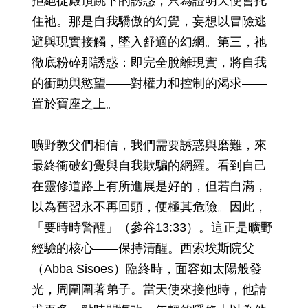
拒絕從殿頂跳下的誘惑，只為證明天使會托
住祂。那是自我驕傲的幻覺，妄想以冒險逃
避與現實接觸，墜入舒適的幻網。第三，祂
徹底粉碎那誘惑：即完全脫離現實，將自我
的衝動與慾望——對權力和控制的渴求——
置於寶座之上。
曠野教父們相信，我們需要誘惑與磨難，來
最終衝破幻覺與自我欺騙的網羅。看到自己
在靈修道路上有所進展是好的，但若自滿，
以為舊習永不再回頭，便極其危險。因此，
「要時時警醒」（參谷13:33）。這正是曠野
經驗的核心——保持清醒。西索埃斯院父
（Abba Sisoes）臨終時，面容如太陽般發
光，周圍圍著弟子。當天使來接他時，他請