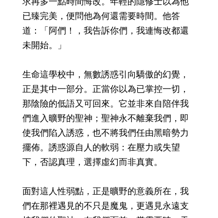
求再多一點時間悔改。年輕的隱修士以為他
已臻完美，便問他為何還需要時間。他答
道：「阿們！，我告訴你們，我連悔改都還
未開始。」
生命這學校中，無數誘惑引向驕傲的幻覺，
正是其中一部分。正當你以為已掌控一切，
那陰險的低語又可回來。它並非來自陪伴我
們進入曠野的聖神；聖神永不離棄我們，即
使我們陷入誘惑，也不將我們任由黑暗勢力
擺佈。誘惑源自人的軟弱：在壓力或失望
下，否認真理，選擇虛幻而非真實。
面對這人性弱點，正是曠野的意義所在，我
們在那裡遇見的不只是魔鬼，更遇見永遠支