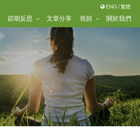
ENG
/
繁體
節期反思
文章分享
視頻
關於我們
「美麗谷」靈修中心