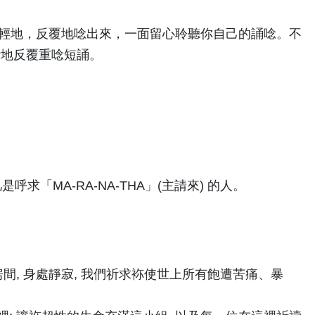
律，輕輕地，反覆地唸出來，一面留心聆聽你自己的誦唸。不
斷地反覆重唸短誦。
求「MA-RA-NA-THA」(主請來) 的人。
房間, 身處靜寂, 我們祈求袮使世上所有飽遭苦痛、暴