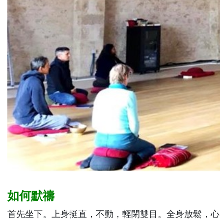
如何默禱
首先坐下。上身挺直，不動，輕閉雙目。全身放鬆，心