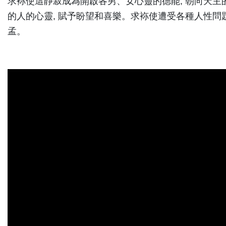
求袮使這靜寂成為開啟各男、女心靈的德能, 朝向天主的
的人的心靈, 賦予盼望和喜樂。求袮使遭受各種人性問
孟。