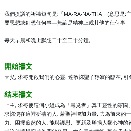
我們提議的祈禱短句是:「MA-RA-NA-THA」(
要思想或幻想任何事—無論是精神上或其他的任何事。
每天早晨和晚上默想二十至三十分鐘。
開始禱文
天父, 求袮開啟我們的心靈, 達致袮聖子靜寂的臨在, 引領
結束禱文
上主, 求袮使這個小組成為「尋覓者」真正靈性的家
求袮使在這裡祈禱的人, 蒙聖神增加力量, 去為前來的
力、困擾煎熬的人, 能與護慰、更新及舉揚人類心神的