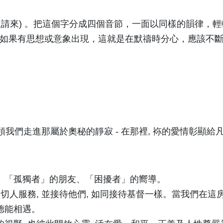
意思是:主請來) 。把這個字分成四個音節，一面以同樣的韻
如果有思想或意象出現，這就是在默禱時分心，應該不
我們走進那屬於奧秘的靜寂 - 在那裡, 袮的愛情彰顯給凡是呼
園、「孤獨者」的朋友、「困擾者」的嚮導。
一切人服務, 並接待他們, 如同接待基督一樣。當我們在這
德能相遇。