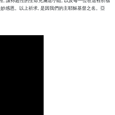
裡; 讓袮超性的生命充滿這小組, 以及每一位在這裡祈禱
奧妙感恩。以上祈求, 是因我們的主耶穌基督之名。亞