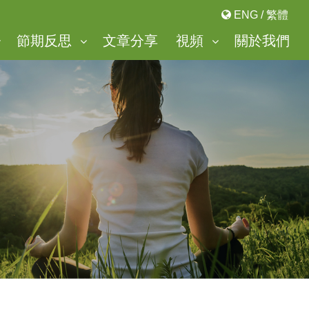
ENG
/
繁體
節期反思
文章分享
視頻
關於我們
「美麗谷」靈修中心