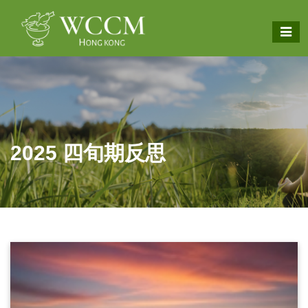
2025 四旬期反思