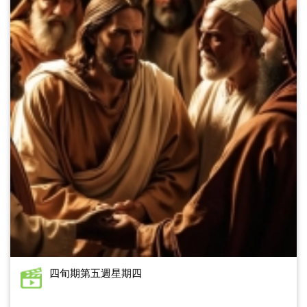
四旬期第五週星期四