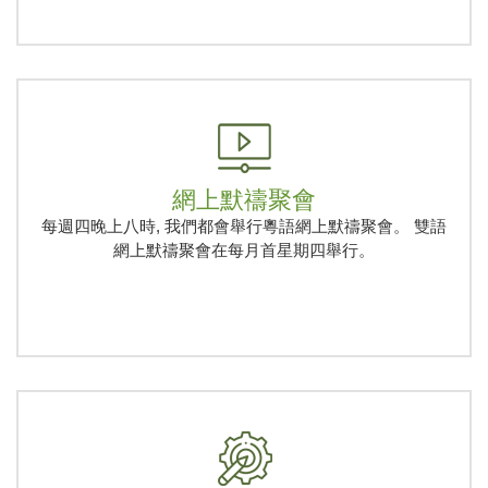
網上默禱聚會
每週四晚上八時, 我們都會舉行粵語網上默禱聚會。 雙語
網上默禱聚會在每月首星期四舉行。