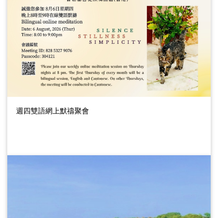
週四雙語網上默禱聚會